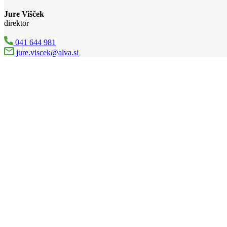
Jure Višček
direktor
041 644 981
jure.viscek@alva.si