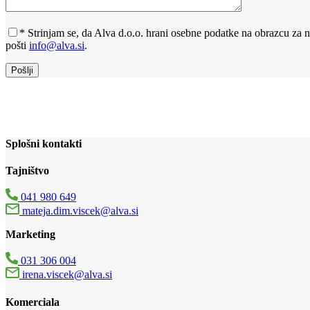
*
Strinjam se, da Alva d.o.o. hrani osebne podatke na obrazcu za
pošti
info@alva.si
.
Splošni kontakti
Tajništvo
041 980 649
mateja.dim.viscek@alva.si
Marketing
031 306 004
irena.viscek@alva.si
Komerciala