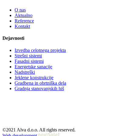
O nas
Aktualno
Reference
Kontakt
Dejavnosti
Izvedba celotnega projekta
Strešni sistemi
Fasadni sistemi
Energetske sanacije
Nadstreški
Jeklene konstrukcije
Gradbena in obrtniška dela
Gradnja stanovanjskih hiš
©2021 Alva d.o.o. All rights reserved.
Web development