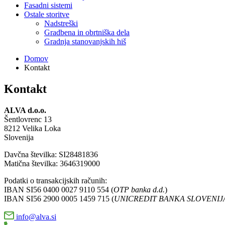
Fasadni sistemi
Ostale storitve
Nadstreški
Gradbena in obrtniška dela
Gradnja stanovanjskih hiš
Domov
Kontakt
Kontakt
ALVA d.o.o.
Šentlovrenc 13
8212 Velika Loka
Slovenija
Davčna številka: SI28481836
Matična številka: 3646319000
Podatki o transakcijskih računih:
IBAN SI56 0400 0027 9110 554 (
OTP banka d.d.
)
IBAN SI56 2900 0005 1459 715 (
UNICREDIT BANKA SLOVENIJA 
info@alva.si