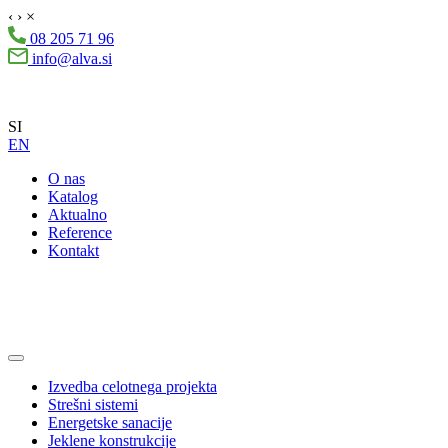
‹
›
×
08 205 71 96
info@alva.si
SI
EN
O nas
Katalog
Aktualno
Reference
Kontakt
Izvedba celotnega projekta
Strešni sistemi
Energetske sanacije
Jeklene konstrukcije