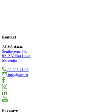
Kontakt
ALVA d.o.o.
Šentlovrenc 13,
8212 Velika Loka,
Slovenija
08 205 71 96
info@alva.si
Povezave