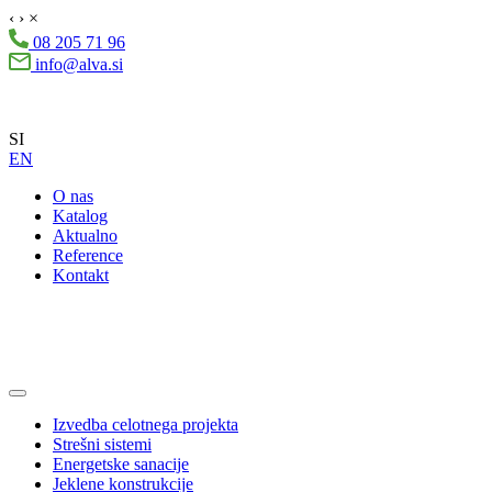
‹
›
×
08 205 71 96
info@alva.si
SI
EN
O nas
Katalog
Aktualno
Reference
Kontakt
Izvedba celotnega projekta
Strešni sistemi
Energetske sanacije
Jeklene konstrukcije