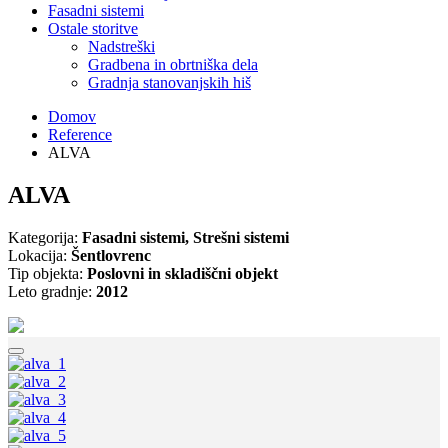
Fasadni sistemi
Ostale storitve
Nadstreški
Gradbena in obrtniška dela
Gradnja stanovanjskih hiš
Domov
Reference
ALVA
ALVA
Kategorija:
Fasadni sistemi, Strešni sistemi
Lokacija:
Šentlovrenc
Tip objekta:
Poslovni in skladiščni objekt
Leto gradnje:
2012