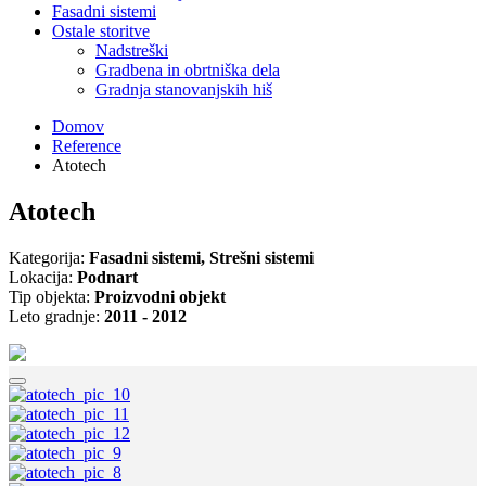
Fasadni sistemi
Ostale storitve
Nadstreški
Gradbena in obrtniška dela
Gradnja stanovanjskih hiš
Domov
Reference
Atotech
Atotech
Kategorija:
Fasadni sistemi, Strešni sistemi
Lokacija:
Podnart
Tip objekta:
Proizvodni objekt
Leto gradnje:
2011 - 2012