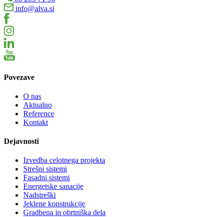
info@alva.si
Povezave
O nas
Aktualno
Reference
Kontakt
Dejavnosti
Izvedba celotnega projekta
Strešni sistemi
Fasadni sistemi
Energetske sanacije
Nadstreški
Jeklene konstrukcije
Gradbena in obrtniška dela