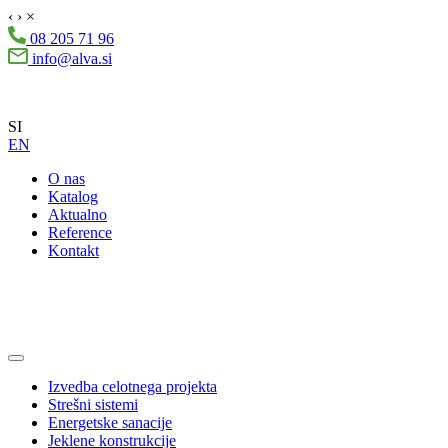
‹
›
×
08 205 71 96
info@alva.si
SI
EN
O nas
Katalog
Aktualno
Reference
Kontakt
Izvedba celotnega projekta
Strešni sistemi
Energetske sanacije
Jeklene konstrukcije