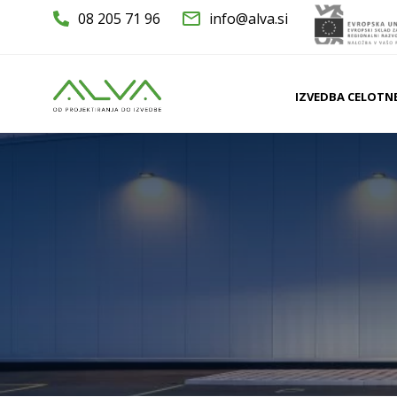
08 205 71 96
info@alva.si
IZVEDBA CELOTN