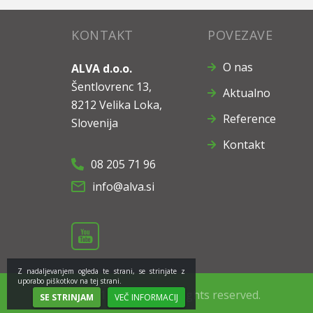
KONTAKT
POVEZAVE
O nas
ALVA d.o.o.
Šentlovrenc 13,
Aktualno
8212 Velika Loka,
Reference
Slovenija
Kontakt
08 205 71 96
info@alva.si
Z nadaljevanjem ogleda te strani, se strinjate z
uporabo piškotkov na tej strani.
©2021 Alva d.o.o. All rights reserved.
SE STRINJAM
VEČ INFORMACIJ