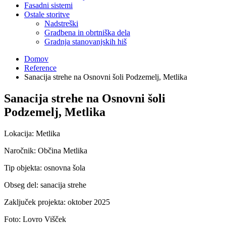
Fasadni sistemi
Ostale storitve
Nadstreški
Gradbena in obrtniška dela
Gradnja stanovanjskih hiš
Domov
Reference
Sanacija strehe na Osnovni šoli Podzemelj, Metlika
Sanacija strehe na Osnovni šoli
Podzemelj, Metlika
Lokacija: Metlika
Naročnik: Občina Metlika
Tip objekta: osnovna šola
Obseg del: sanacija strehe
Zaključek projekta: oktober 2025
Foto: Lovro Višček