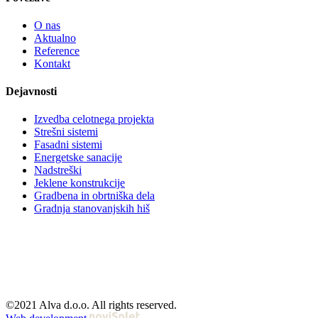
O nas
Aktualno
Reference
Kontakt
Dejavnosti
Izvedba celotnega projekta
Strešni sistemi
Fasadni sistemi
Energetske sanacije
Nadstreški
Jeklene konstrukcije
Gradbena in obrtniška dela
Gradnja stanovanjskih hiš
©2021 Alva d.o.o. All rights reserved.