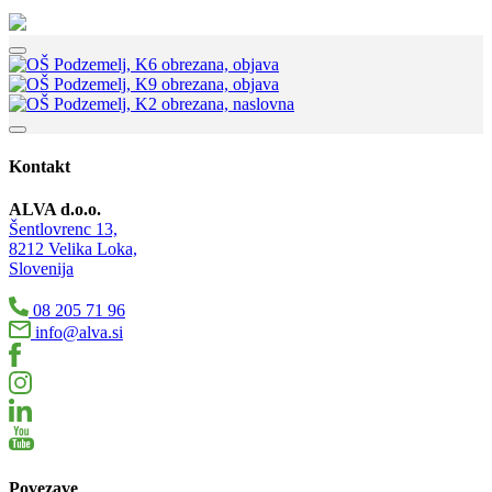
Kontakt
ALVA d.o.o.
Šentlovrenc 13,
8212 Velika Loka,
Slovenija
08 205 71 96
info@alva.si
Povezave