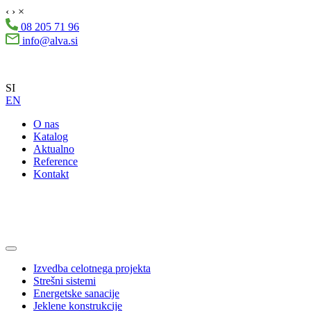
‹
›
×
08 205 71 96
info@alva.si
SI
EN
O nas
Katalog
Aktualno
Reference
Kontakt
Izvedba celotnega projekta
Strešni sistemi
Energetske sanacije
Jeklene konstrukcije